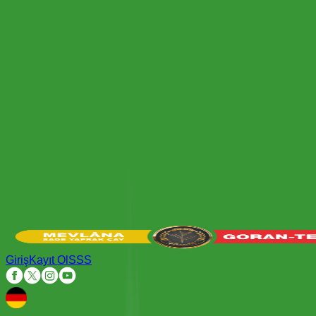
Giriş
Kayıt Ol
SSS