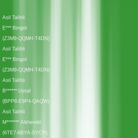
Asil Talihli
E*** Bingol
(
Z3M9-QQMH-T4DN
)
Asil Talihli
E*** Bingol
(
Z3M9-QQMH-T4DN
)
Asil Talihli
B****** Uysal
(
BPP8-E9P4-QAQW
)
Asil Talihli
M******* Alkherebi
(
6TE7-6BYA-SYCR
)