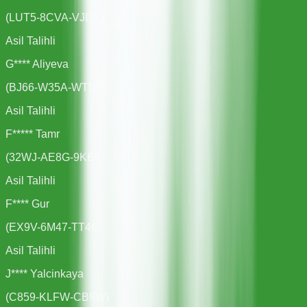
(
LUT5-8CVA-VJDX
)
Asil Talihli
G**** Aliyeva
(
BJ66-W35A-WT5R
)
Asil Talihli
F***** Tamr
(
32WJ-AE8G-9KE9
)
Asil Talihli
F**** Gur
(
EX9V-6M47-TT4G
)
Asil Talihli
J**** Yalcinkaya
(
C859-KLFW-CB9W
)