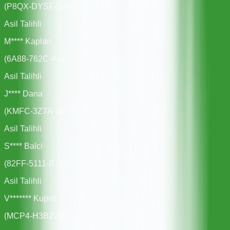
(
P8QX-DYSF-5WBY
)
Asil Talihli
M**** Kaplan
(
6A88-762C-A1F5
)
Asil Talihli
J**** Dana
(
KMFC-3Z7A-6YW3
)
Asil Talihli
S**** Balci
(
82FF-5111-B735
)
Asil Talihli
V******* Kupeli
(
MCP4-H3BZ-A62Y
)