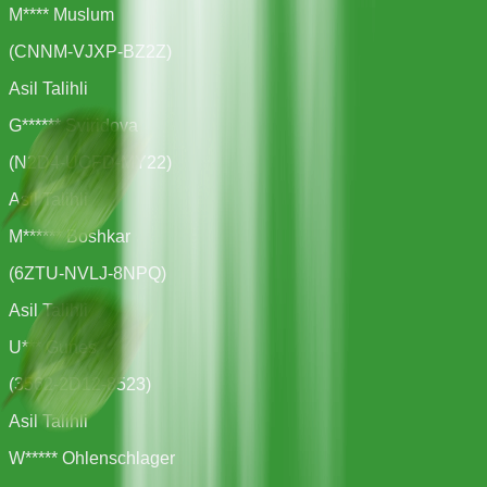
M**** Muslum
(
CNNM-VJXP-BZ2Z
)
Asil Talihli
G****** Sviridova
(
N2D4-UCFD-MY22
)
Asil Talihli
M****** Boshkar
(
6ZTU-NVLJ-8NPQ
)
Asil Talihli
U*** Gunes
(
3562-2D12-8523
)
Asil Talihli
W***** Ohlenschlager