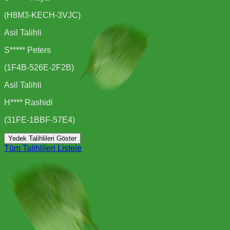
(
H8M3-KECH-3VJC
)
Asil Talihli
S***** Peters
(
1F4B-526E-2F2B
)
Asil Talihli
H**** Rashidi
(
31FE-1BBF-57E4
)
Yedek Talihlileri Göster
Tüm Talihlileri Listele