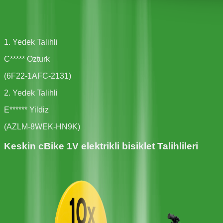
1. Yedek Talihli
C***** Ozturk
(
6F22-1AFC-2131
)
2. Yedek Talihli
E****** Yildiz
(
AZLM-8WEK-HN9K
)
Keskin cBike 1V elektrikli bisiklet
Talihlileri