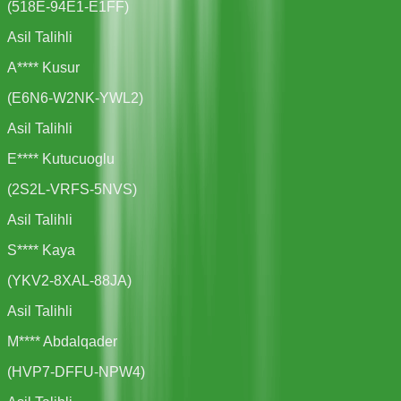
(
518E-94E1-E1FF
)
Asil Talihli
A**** Kusur
(
E6N6-W2NK-YWL2
)
Asil Talihli
E**** Kutucuoglu
(
2S2L-VRFS-5NVS
)
Asil Talihli
S**** Kaya
(
YKV2-8XAL-88JA
)
Asil Talihli
M**** Abdalqader
(
HVP7-DFFU-NPW4
)