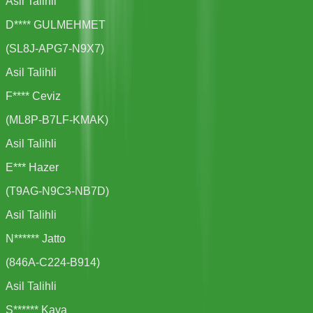
Asil Talihli
D**** GULMEHMET
(
SL8J-APG7-N9X7
)
Asil Talihli
F**** Ceviz
(
ML8P-B7LF-KMAK
)
Asil Talihli
E*** Hazer
(
T9AG-N9C3-NB7D
)
Asil Talihli
N****** Jatto
(
846A-C224-B914
)
Asil Talihli
S****** Kaya