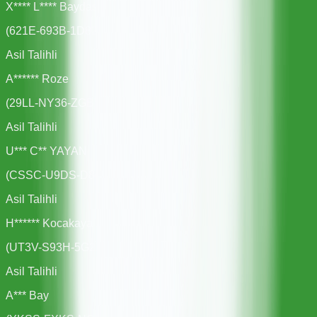
X**** L**** Baydas
(
621E-693B-1D82
)
Asil Talihli
A****** Roze
(
29LL-NY36-ZGBY
)
Asil Talihli
U*** C** YAYAN
(
CSSC-U9DS-D84L
)
Asil Talihli
H****** Kocakaya
(
UT3V-S93H-5G2X
)
Asil Talihli
A*** Bay