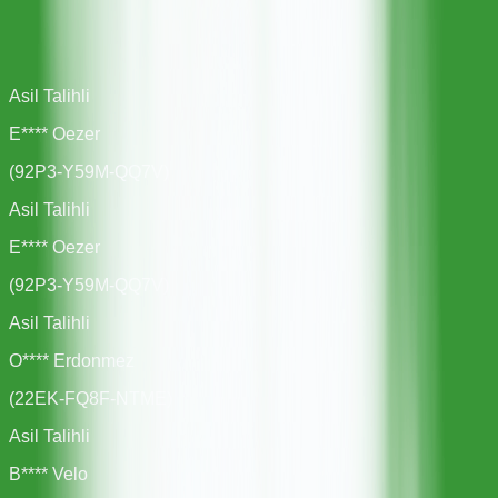
Asil Talihli
E**** Oezer
(
92P3-Y59M-QQ7V
)
Asil Talihli
E**** Oezer
(
92P3-Y59M-QQ7V
)
Asil Talihli
O**** Erdonmez
(
22EK-FQ8F-NTME
)
Asil Talihli
B**** Velo