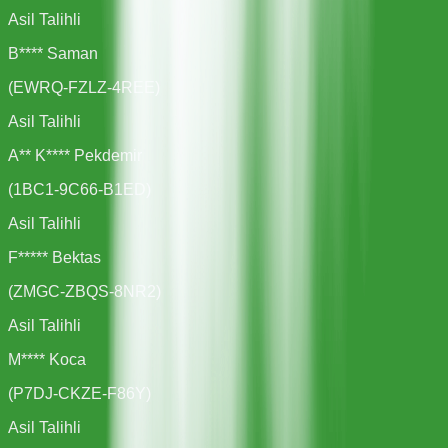
Asil Talihli
B**** Saman
(
EWRQ-FZLZ-4REE
)
Asil Talihli
A** K**** Pekdemir
(
1BC1-9C66-B1ED
)
Asil Talihli
F***** Bektas
(
ZMGC-ZBQS-8NR2
)
Asil Talihli
M**** Koca
(
P7DJ-CKZE-F86Y
)
Asil Talihli