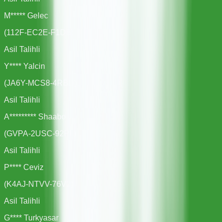
M***** Gelec
(
112F-EC2E-F1DB
)
Asil Talihli
Y**** Yalcin
(
JA6Y-MCS8-4RBD
)
Asil Talihli
A********* Shaabo
(
GVPA-2USC-92PL
)
Asil Talihli
P**** Ceviz
(
K4AJ-NTVV-76V2
)
Asil Talihli
G**** Turkyasar