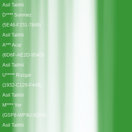
Asil Talihli
D**** Sonmez
(
5E46-F231-7849
)
Asil Talihli
A*** Acar
(
6D6F-AE2D-954D
)
Asil Talihli
U***** Ruzgar
(
1932-C129-F44B
)
Asil Talihli
M**** Yer
(
GSP8-WP9U-8SR9
)
Asil Talihli