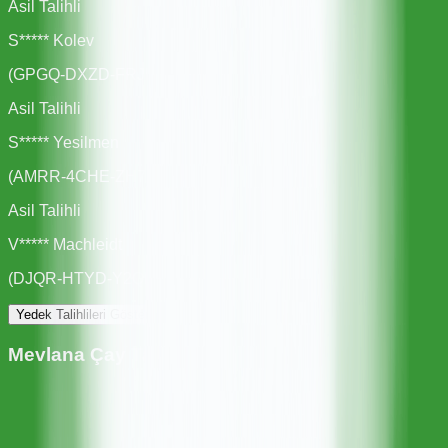
Asil Talihli
S***** Kolev
(
GPGQ-DXZD-FRJL
)
Asil Talihli
S***** Yesilmen
(
AMRR-4CHE-ZH7X
)
Asil Talihli
V***** Machleidt
(
DJQR-HTYD-Y2QP
)
Yedek Talihlileri Göster
Mevlana Çay
Talihlileri