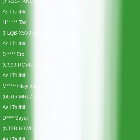
(
YKSS-FXKS-NQHQ
)
Asil Talihli
H****** Tas
(
FLQB-X5V9-QXZH
)
Asil Talihli
S***** Erol
(
C999-RGVK-9C6B
)
Asil Talihli
M***** Hicyilmaz
(
6GU6-MRL7-MXNP
)
Asil Talihli
D**** Sayar
(
NT2B-H3WD-B27X
)
Asil Talihli