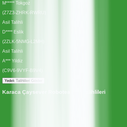
M***** Tokgoz
(
Z7Z3-ZHRK-RWRU
)
Asil Talihli
D**** Eslik
(
2ZLK-5NMG-L2MH
)
Asil Talihli
A*** Yildiz
(
C9V6-9VYF-B9V4
)
Yedek Talihlileri Göster
Karaca Çaysever Robotea Pro
Talihlileri